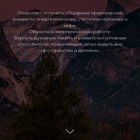
Позволяет получить обширные практические
знания по энергетическому строению человека и
мира.
Обучиться энергетической работе.
Вернуть духовную память и развить интуитивные
способности, позволяющие легко видеть вне
пространства и времени.